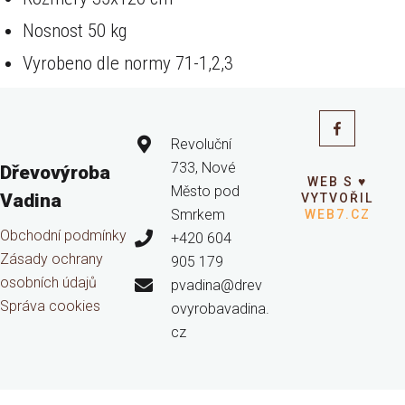
Nosnost 50 kg
Vyrobeno dle normy 71-1,2,3
Revoluční
733, Nové
Dřevovýroba
WEB S ♥
Město pod
Vadina
VYTVOŘIL
Smrkem
WEB7.CZ
Obchodní podmínky
+420 604
Zásady ochrany
905 179
osobních údajů
pvadina@drev
Správa cookies
ovyrobavadina.
cz