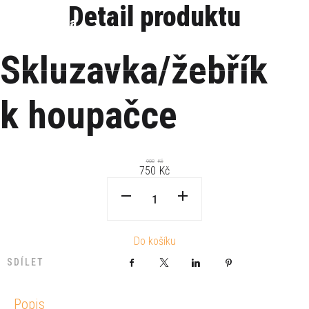
Detail produktu
Dřevovýroba
0
K
č
Vadina
Skluzavka/žebřík
k houpačce
900
Kč
750
Kč
Do košíku
SDÍLET
Facebook
X
LinkedIn
Pinterest
Popis